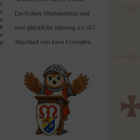
ur
e
Ein frohes Uhubaumfest und
n
ch
eine glückliche Jahrung a.U.167
e
Abschied von zwei Freunden
d