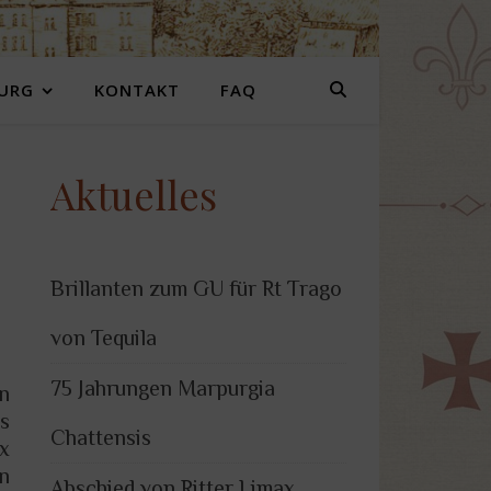
URG
KONTAKT
FAQ
Aktuelles
Brillanten zum GU für Rt Trago
von Tequila
75 Jahrungen Marpurgia
n
s
Chattensis
ex
n
Abschied von Ritter Limax