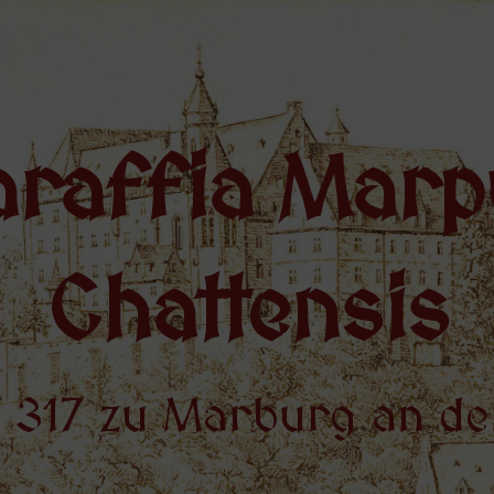
araffia Marp
Chattensis
 317 zu Marburg an de